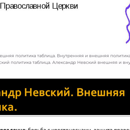
ешняя политика таблица. Внутренняя и внешняя политик
вский политика таблица. Александр Невский внешняя и вн