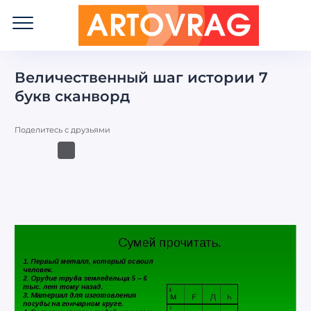
ART
OVRAG
Величественный шаг истории 7
букв сканворд
Поделитесь с друзьями