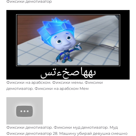
Фиксики демотиватор
Фиксики на арабском. Фиксики мемы. Фиксики
демотиватор. Фиксики на арабском Мем
Фиксики демотиватор. Фиксики муд демотиватор. Муд
Фиксики демотиватор 28. Машину убирай девушка смешно