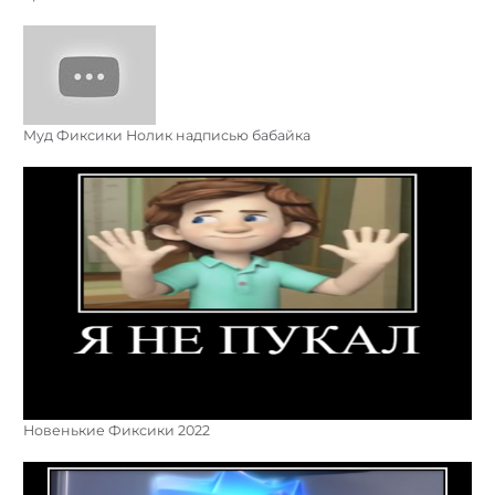
Муд Фиксики Нолик надписью бабайка
Новенькие Фиксики 2022