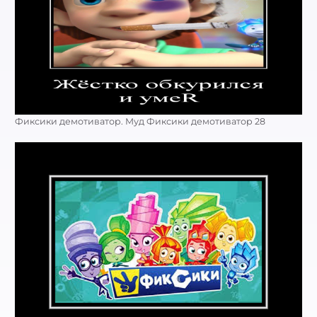
Фиксики демотиватор. Муд Фиксики демотиватор 28