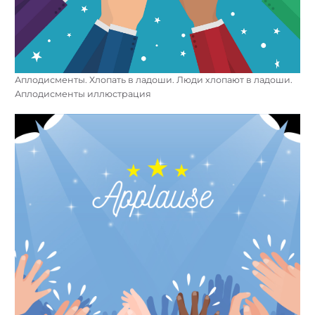
Аплодисменты. Хлопать в ладоши. Люди хлопают в ладоши.
Аплодисменты иллюстрация