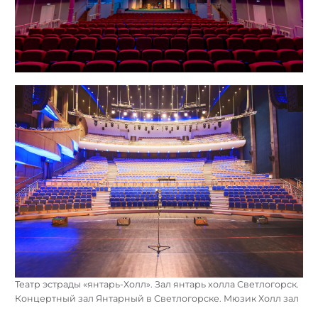
Театр эстрады «янтарь-Холл». Зал янтарь холла Светлогорск.
Концертный зал Янтарный в Светлогорске. Мюзик Холл зал