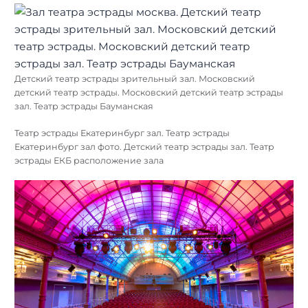
Детский театр эстрады зрительный зал. Московский
детский театр эстрады. Московский детский театр эстрады
зал. Театр эстрады Бауманская
Театр эстрады Екатеринбург зал. Театр эстрады
Екатеринбург зал фото. Детский театр эстрады зал. Театр
эстрады ЕКБ расположение зала