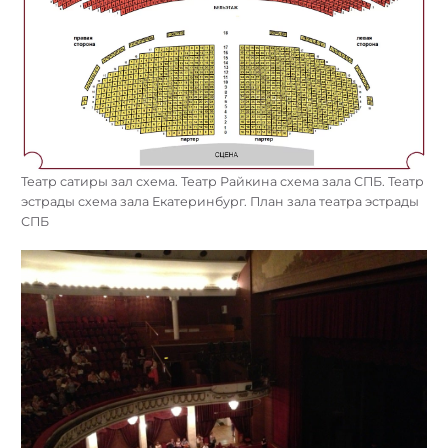
Театр сатиры зал схема. Театр Райкина схема зала СПБ. Театр
эстрады схема зала Екатеринбург. План зала театра эстрады
СПБ