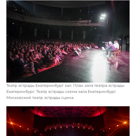
Театр эстрады Екатеринбург зал. План зала театра эстрады
Екатеринбург. Театр эстрады схема зала Екатеринбург.
Московский театр эстрады сцена