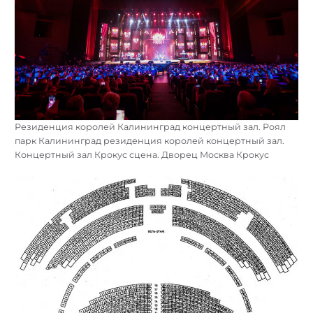
Резиденция королей Калининград концертный зал. Роял
парк Калининград резиденция королей концертный зал.
Концертный зал Крокус сцена. Дворец Москва Крокус