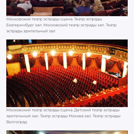
Московский театр эстрады сцена. Театр эстрады
Екатеринбург зал. Московский театр эстрады зал. Театр
эстрады зрительный зал
Московский театр эстрады сцена. Детский театр эстрады
зрительный зал. Театр эстрады Москва зал. Театр эстрады
Волгоград