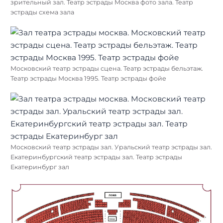
зрительный зал. Театр эстрады Москва фото зала. Театр
эстрады схема зала
Московский театр эстрады сцена. Театр эстрады бельэтаж.
Театр эстрады Москва 1995. Театр эстрады фойе
Московский театр эстрады зал. Уральский театр эстрады зал.
Екатеринбургский театр эстрады зал. Театр эстрады
Екатеринбург зал