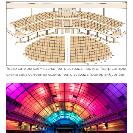
Театр сатиры схема зала. Театр эстрады партер. Театр сатиры
схема зала основная сцена. Театр эстрады Екатеринбург зал