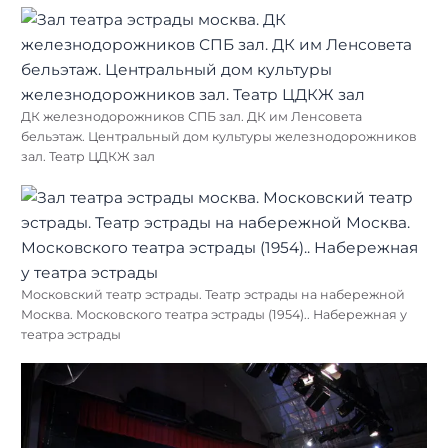
ДК железнодорожников СПБ зал. ДК им Ленсовета
бельэтаж. Центральный дом культуры железнодорожников
зал. Театр ЦДКЖ зал
Московский театр эстрады. Театр эстрады на набережной
Москва. Московского театра эстрады (1954).. Набережная у
театра эстрады