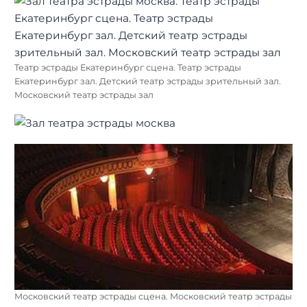
Театр эстрады Екатеринбург сцена. Театр эстрады
Екатеринбург зал. Детский театр эстрады зрительный зал.
Московский театр эстрады зал
Московский театр эстрады сцена. Московский театр эстрады