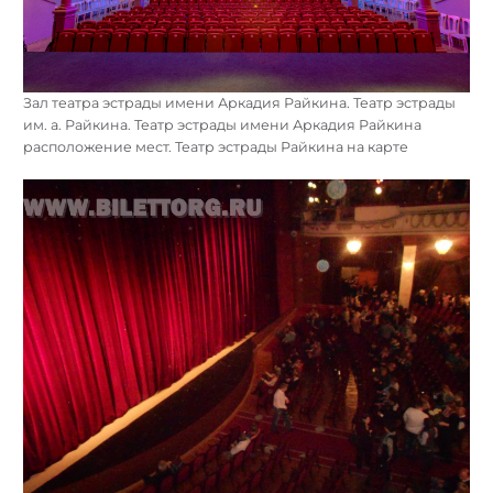
Зал театра эстрады имени Аркадия Райкина. Театр эстрады
им. а. Райкина. Театр эстрады имени Аркадия Райкина
расположение мест. Театр эстрады Райкина на карте