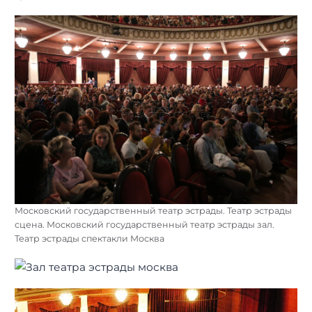
Московский государственный театр эстрады. Театр эстрады
сцена. Московский государственный театр эстрады зал.
Театр эстрады спектакли Москва