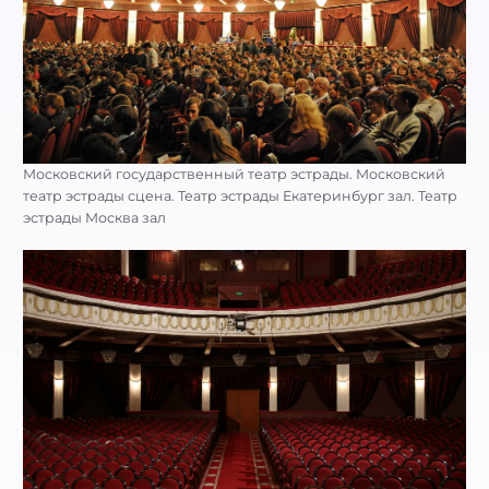
Московский государственный театр эстрады. Московский
театр эстрады сцена. Театр эстрады Екатеринбург зал. Театр
эстрады Москва зал