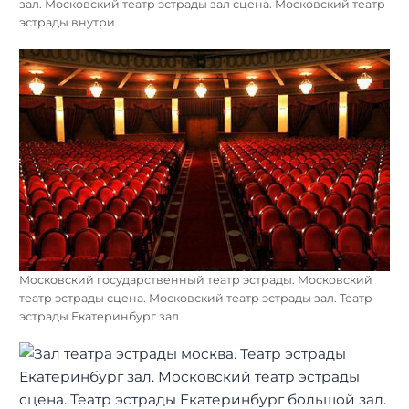
зал. Московский театр эстрады зал сцена. Московский театр
эстрады внутри
Московский государственный театр эстрады. Московский
театр эстрады сцена. Московский театр эстрады зал. Театр
эстрады Екатеринбург зал