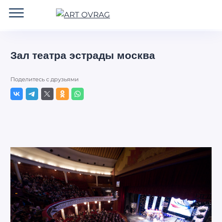
ART
OVRAG
Зал театра эстрады москва
Поделитесь с друзьями