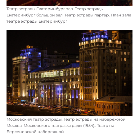
Театр эстрады Екатеринбург зал. Театр эстрады
Екатеринбург большой зал. Театр эстрады партер. План зала
театра эстрады Екатеринбург
Московский театр эстрады. Театр эстрады на набережной
Москва. Московского театра эстрады (1954).. Театр на
Берсеневской набережной