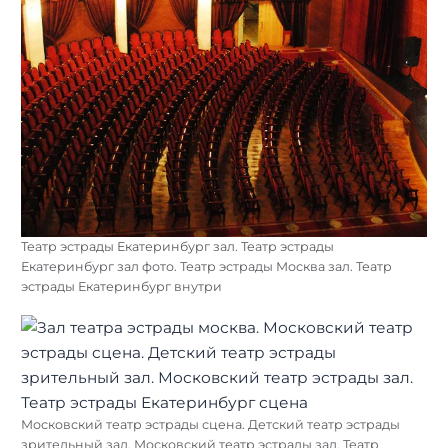
Театр эстрады Екатеринбург зал. Театр эстрады
Екатеринбург зал фото. Театр эстрады Москва зал. Театр
эстрады Екатеринбург внутри
Московский театр эстрады сцена. Детский театр эстрады
зрительный зал. Московский театр эстрады зал. Театр