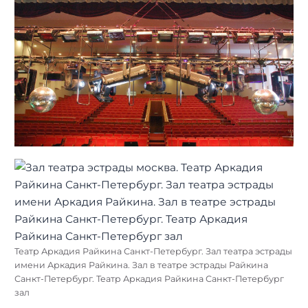
Театр Аркадия Райкина Санкт-Петербург. Зал театра эстрады
имени Аркадия Райкина. Зал в театре эстрады Райкина
Санкт-Петербург. Театр Аркадия Райкина Санкт-Петербург
зал