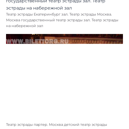
Театр эстрады Екатеринбург зал. Театр эстрады Москва.
Москва государственный театр эстрады зал. Театр эстрады
на набережной зал
Найти:
Театр эстрады партер. Москва детский театр эстрады