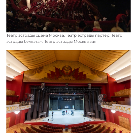
Театр эстрады сцена Москва. Театр эстрады партер. Театр
эстрады бельэтаж. Театр эстрады Москва зал