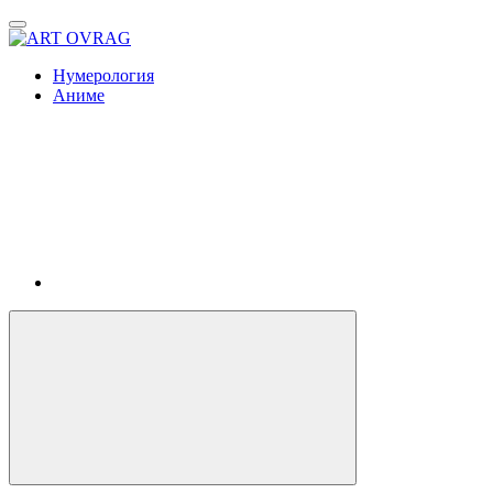
ART
OVRAG
Нумерология
Аниме