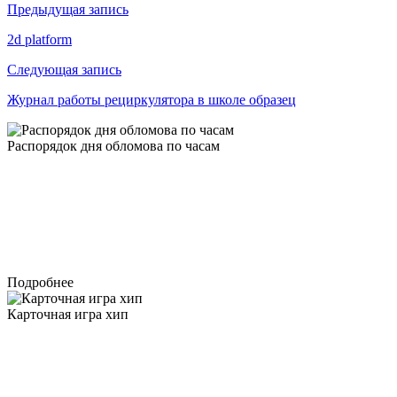
Навигация
Предыдущая запись
по
2d platform
записям
Следующая запись
Журнал работы рециркулятора в школе образец
Распорядок дня обломова по часам
Подробнее
Карточная игра хип