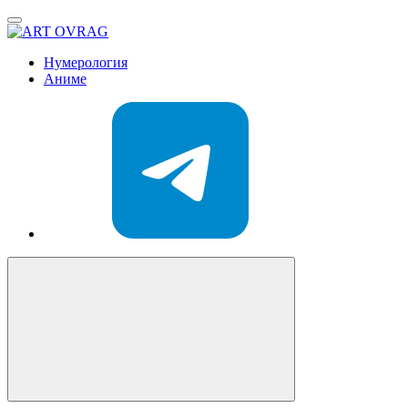
ART
OVRAG
Нумерология
Аниме