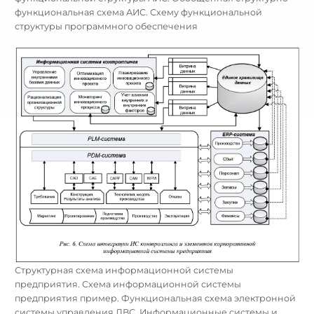
функциональная схема АИС. Схему функциональной
структуры программного обеспечения
Структурная схема информационной системы
предприятия. Схема информационной системы
предприятия пример. Функциональная схема электронной
системы управления ДВС. Информационные системы и