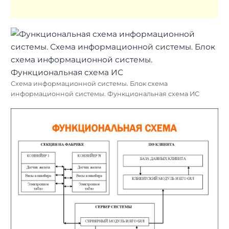
Схема информационной системы. Блок схема
информационной системы. Функциональная схема ИС