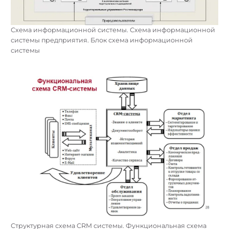
Схема информационной системы. Схема информационной
системы предприятия. Блок схема информационной
системы
Структурная схема CRM системы. Функциональная схема