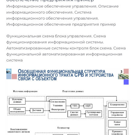
Информационное обеспечение управления. Описание
информационного обеспечения. Система
информационного обеспечения управления.
Информационное обеспечение предприятия пример
Функциональная схема блока управления. Схема
функционирования информационной системы.
Автоматизированные системы контроля блок схема. Схема
функциональной автоматизированная информационная
система