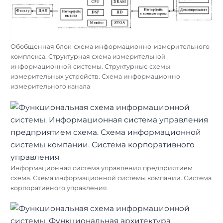
Обобщенная блок-схема информационно-измерительного
комплекса. Структурная схема измерительной
информационной системы. Структурные схемы
измерительных устройств. Схема информационно
измерительного канала
Информационная система управления предприятием
схема. Схема информационной системы компании. Система
корпоративного управления