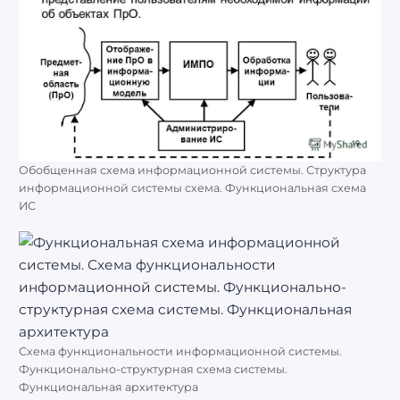
Обобщенная схема информационной системы. Структура
информационной системы схема. Функциональная схема
ИС
Схема функциональности информационной системы.
Функционально-структурная схема системы.
Функциональная архитектура