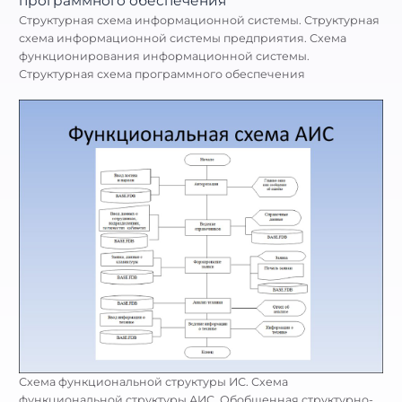
Структурная схема информационной системы. Структурная
схема информационной системы предприятия. Схема
функционирования информационной системы.
Структурная схема программного обеспечения
Схема функциональной структуры ИС. Схема
функциональной структуры АИС. Обобщенная структурно-