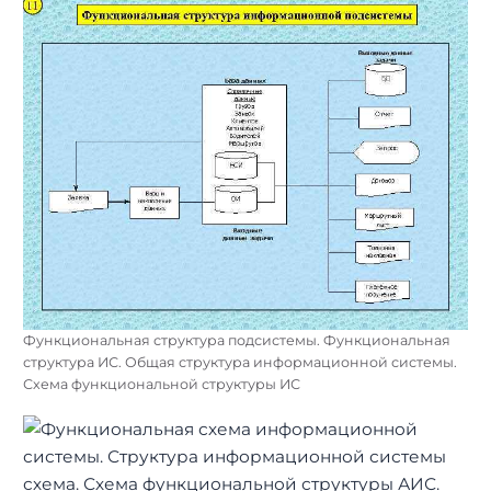
Функциональная структура подсистемы. Функциональная
структура ИС. Общая структура информационной системы.
Схема функциональной структуры ИС
Найти: