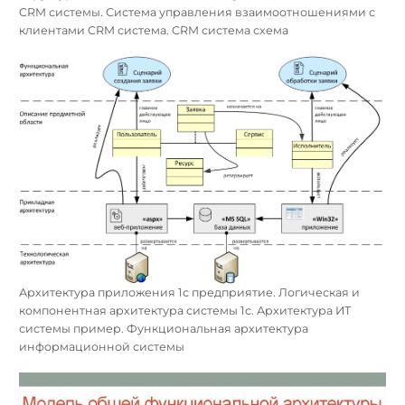
CRM системы. Система управления взаимоотношениями с
клиентами CRM система. CRM система схема
Архитектура приложения 1с предприятие. Логическая и
компонентная архитектура системы 1с. Архитектура ИТ
системы пример. Функциональная архитектура
информационной системы