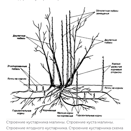
Строение кустарника малины. Строение куста малины.
Строение ягодного кустарника. Строение кустарника схема