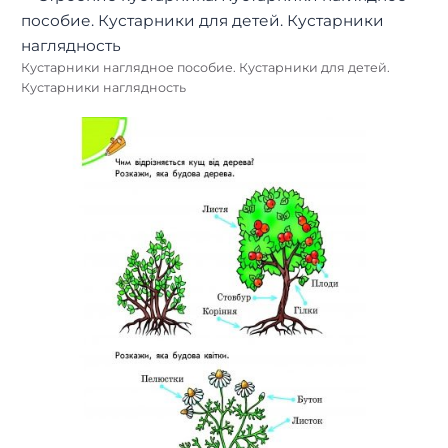
Строение куста черной смородины схема. Строение
кустарника смородины. Строение куста черной смородины.
Строение куста смородины