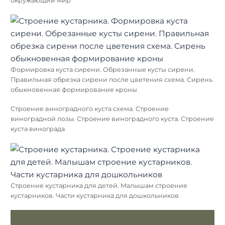
кустарники кустарнички травы деревья. Жизненные формы
побегов схема. Полукустарники строение
Кустарники окружающий мир. Деревья кустарники травы 2
класс. Кусты окружающий мир. Кустарники класс
окружающий мир
Формировка куста сирени. Обрезанные кусты сирени.
Правильная обрезка сирени после цветения схема. Сирень
обыкновенная формирование кроны
Строение виноградного куста схема. Строение