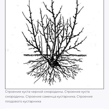
Строение куста черной смородины. Строение куста
смородины. Строение саженца кустарника. Строение
плодового кустарника