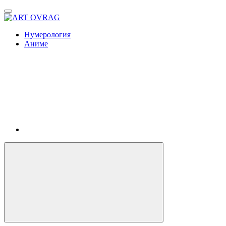
ART
OVRAG
Нумерология
Аниме