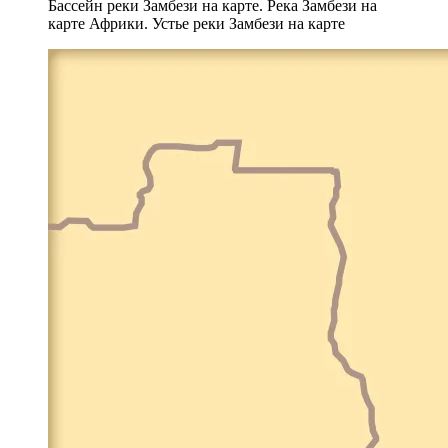
Бассейн реки Замбези на карте. Река Замбези на
карте Африки. Устье реки Замбези на карте