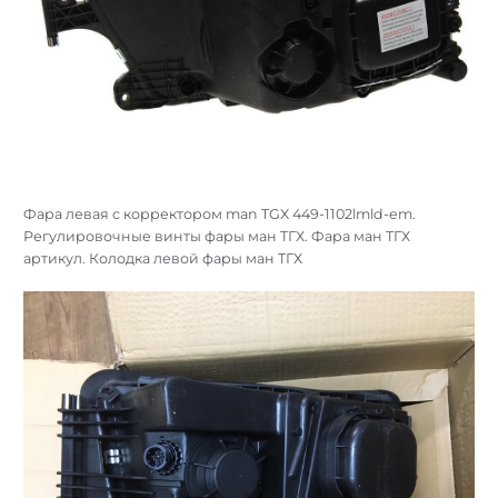
Фара левая c корректором man TGX 449-1102lmld-em.
Регулировочные винты фары ман ТГХ. Фара ман ТГХ
артикул. Колодка левой фары ман ТГХ