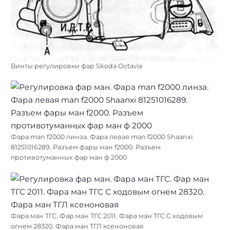
Винты регулировки фар Skoda Octavia
Фара man f2000 линза. Фара левая man f2000 Shaanxi
81251016289. Разъем фары ман f2000. Разъем
противотуманных фар ман ф 2000
Фара ман ТГС. Фар ман ТГС 2011. Фара ман ТГС С ходовым
огнем 28320. Фара ман ТГЛ ксеноновая