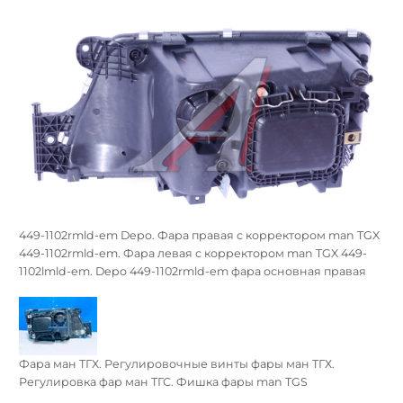
449-1102rmld-em Depo. Фара правая c корректором man TGX
449-1102rmld-em. Фара левая c корректором man TGX 449-
1102lmld-em. Depo 449-1102rmld-em фара основная правая
Фара ман ТГХ. Регулировочные винты фары ман ТГХ.
Регулировка фар ман ТГС. Фишка фары man TGS