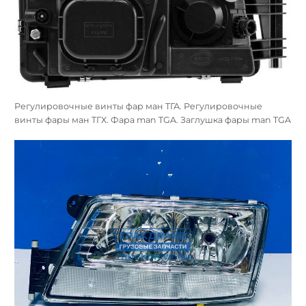
Регулировочные винты фар ман ТГА. Регулировочные
винты фары ман ТГХ. Фара man TGA. Заглушка фары man TGA