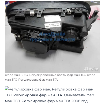
Фара ман 8.163. Регулировочные болты фар ман ТГА. Фара
ман ТГХ. Регулировка фар ман ТГА