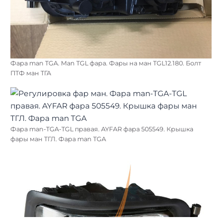
Фара man TGA. Man TGL фара. Фары на ман TGL12.180. Болт
ПТФ ман ТГА
Фара man-TGA-TGL правая. AYFAR фара 505549. Крышка
фары ман ТГЛ. Фара man TGA