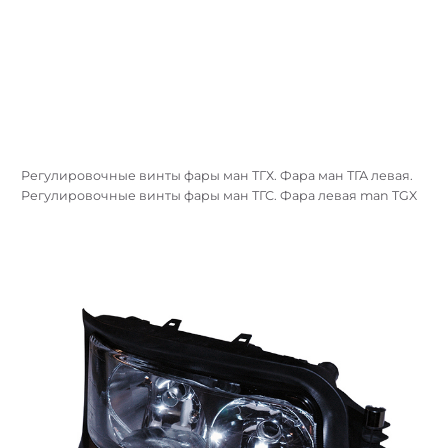
Регулировочные винты фары ман ТГХ. Фара ман ТГА левая.
Регулировочные винты фары ман ТГС. Фара левая man TGX