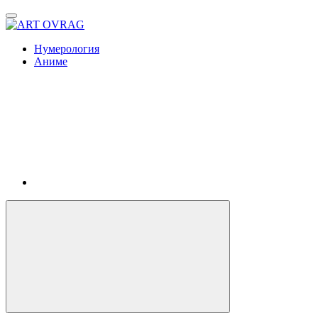
ART
OVRAG
Нумерология
Аниме