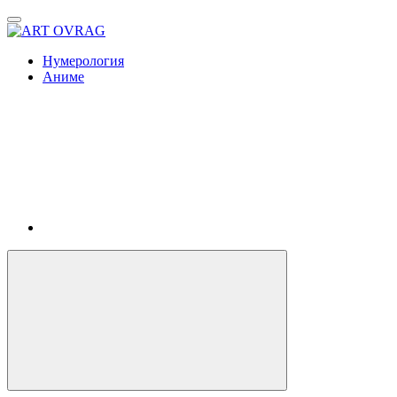
ART
OVRAG
Нумерология
Аниме