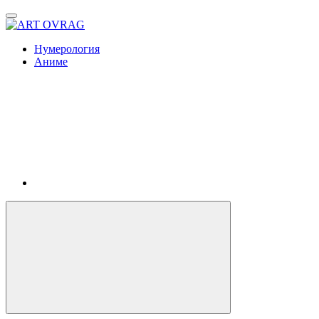
ART
OVRAG
Нумерология
Аниме