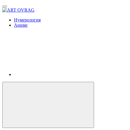
ART
OVRAG
Нумерология
Аниме