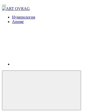
ART
OVRAG
Нумерология
Аниме