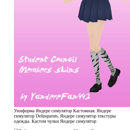
Униформа Яндере симулятор Кастомная. Яндере
симулятор Delinquents. Яндере симулятор текстуры
одежды. Кастом чулки Яндере симулятор