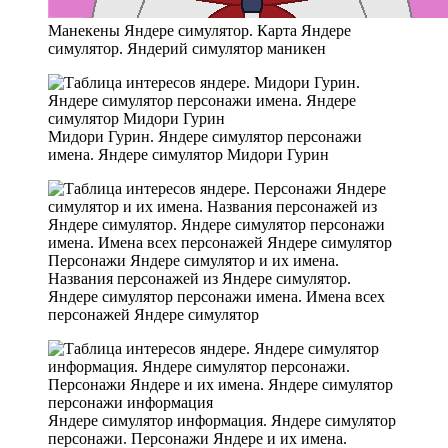
Манекены Яндере симулятор. Карта Яндере
симулятор. Яндерий симулятор маникен
Мидори Гурин. Яндере симулятор персонажи
имена. Яндере симулятор Мидори Гурин
Персонажи Яндере симулятор и их имена.
Названия персонажей из Яндере симулятор.
Яндере симулятор персонажи имена. Имена всех
персонажей Яндере симулятор
Яндере симулятор информация. Яндере симулятор
персонажи. Персонажи Яндере и их имена.