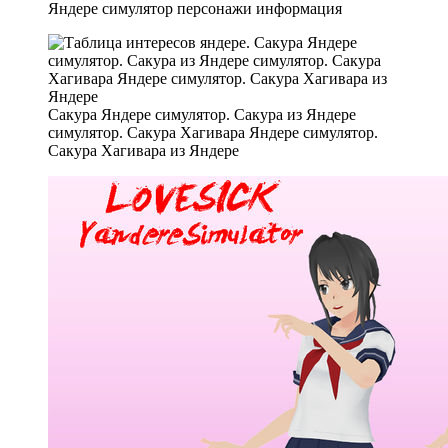
Яндере симулятор персонажи информация
Сакура Яндере симулятор. Сакура из Яндере
симулятор. Сакура Хагивара Яндере симулятор.
Сакура Хагивара из Яндере