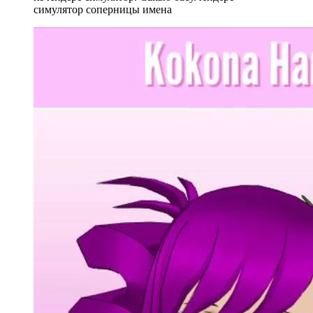
симулятор соперницы имена