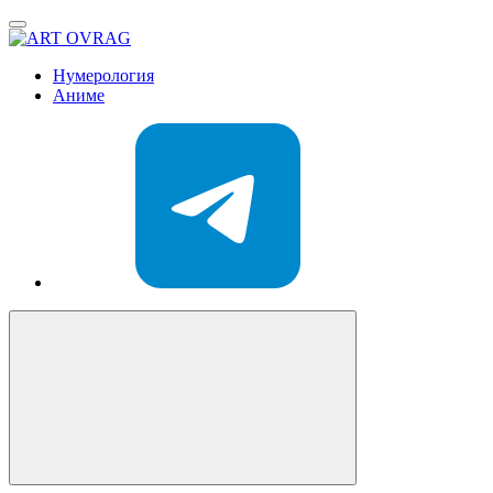
ART
OVRAG
Нумерология
Аниме