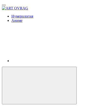
ART
OVRAG
Нумерология
Аниме