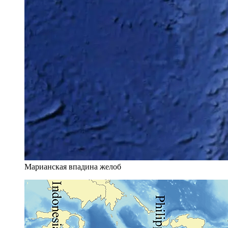
Марианская впадина желоб