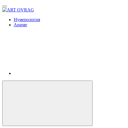
ART
OVRAG
Нумерология
Аниме