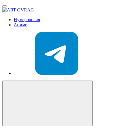
ART
OVRAG
Нумерология
Аниме