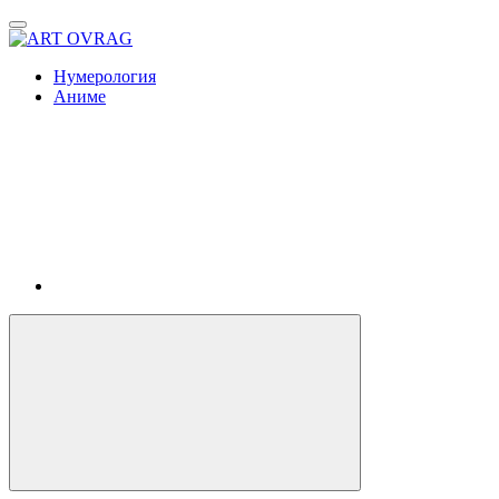
ART
OVRAG
Нумерология
Аниме