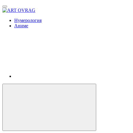
ART
OVRAG
Нумерология
Аниме