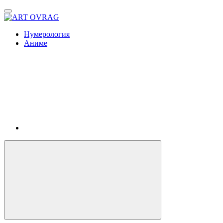
ART
OVRAG
Нумерология
Аниме