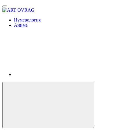
ART
OVRAG
Нумерология
Аниме