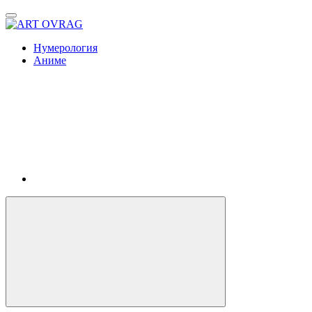
ART
OVRAG
Нумерология
Аниме