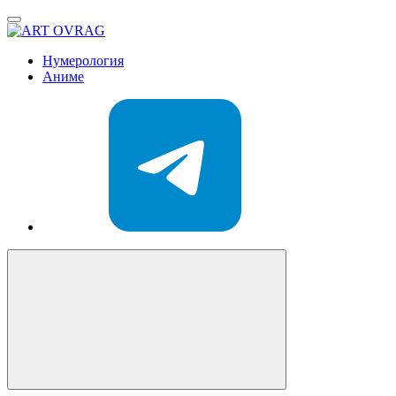
ART
OVRAG
Нумерология
Аниме