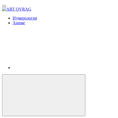
ART
OVRAG
Нумерология
Аниме