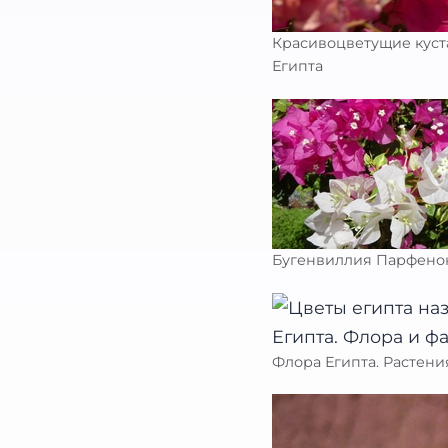
Красивоцветущие куста
Египта
Бугенвиллия Парфенон.
Флора Египта. Растения