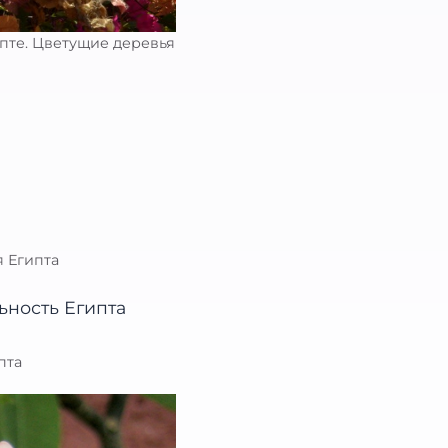
ипте. Цветущие деревья
я Египта
пта