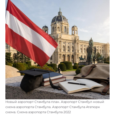
Новый аэропорт Стамбула план. Аэропорт Стамбул новый
схема аэропорта Стамбула. Аэропорт Стамбула Ататюрк
схема. Схема аэропорта Стамбула 2022