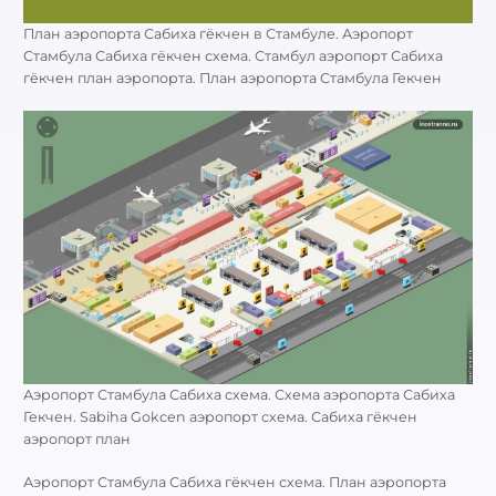
План аэропорта Сабиха гёкчен в Стамбуле. Аэропорт
Стамбула Сабиха гёкчен схема. Стамбул аэропорт Сабиха
гёкчен план аэропорта. План аэропорта Стамбула Гекчен
Аэропорт Стамбула Сабиха схема. Схема аэропорта Сабиха
Гекчен. Sabiha Gokcen аэропорт схема. Сабиха гёкчен
аэропорт план
Аэропорт Стамбула Сабиха гёкчен схема. План аэропорта