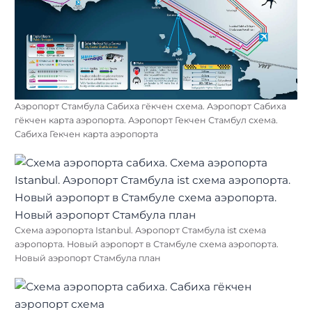
Аэропорт Стамбула Сабиха гёкчен схема. Аэропорт Сабиха
гёкчен карта аэропорта. Аэропорт Гекчен Стамбул схема.
Сабиха Гекчен карта аэропорта
Схема аэропорта Istanbul. Аэропорт Стамбула ist схема
аэропорта. Новый аэропорт в Стамбуле схема аэропорта.
Новый аэропорт Стамбула план