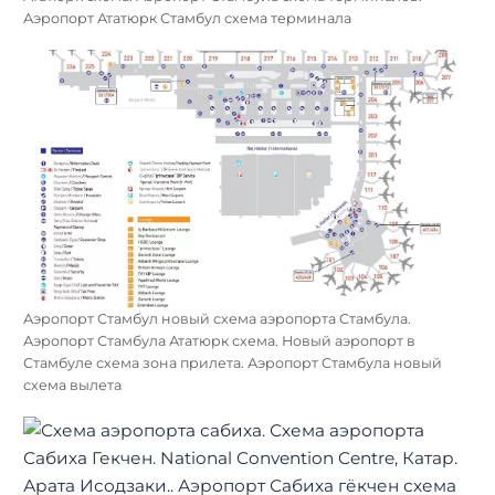
Аэропорт Ататюрк Стамбул схема терминала
Аэропорт Стамбул новый схема аэропорта Стамбула.
Аэропорт Стамбула Ататюрк схема. Новый аэропорт в
Стамбуле схема зона прилета. Аэропорт Стамбула новый
схема вылета