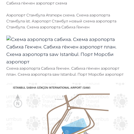
Сабиха гёкчен аэропорт схема
Аэропорт Стамбула Ататюрк схема. Схема аэропорта
Стамбула ist. Аэропорт Стамбул новый схема аэропорта
Стамбула. Схема аэропорта Сабиха Гекчен
Схема аэропорта Сабиха Гекчен. Сабиха гёкчен аэропорт
план. Схема аэропорта saw Istanbul. Порт Морсби аэропорт