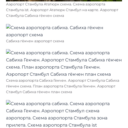
Аэропорт Стамбула Ататюрк схема. Схема аэропорта
Стамбула ist. Аэропорт Ататюрк Стамбул на карте. Аэропорт
Стамбула Сабиха гёкчен схема
Сабиха гёкчен аэропорт схема
Схема аэропорта Сабиха Гекчен. Аэропорт Стамбула Сабиха
гёкчен схема. План аэропорта Стамбула Гекчен. Аэропорт
Стамбул Сабиха гёкчен план схема