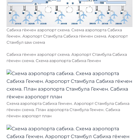
Сабиха гёкчен аэропорт схема. Схема аэропорта Сабиха
Гекчен. Аэропорт Стамбула Сабиха гёкчен схема. Аэропорт
Стамбул saw схема
Сабиха гёкчен аэропорт схема. Аэропорт Стамбула Сабиха
гёкчен схема. Схема аэропорта Сабиха Гекчен
Схема аэропорта Сабиха Гекчен. Аэропорт Стамбула Сабиха
гёкчен схема. План аэропорта Стамбула Гекчен. Сабиха
гёкчен аэропорт план