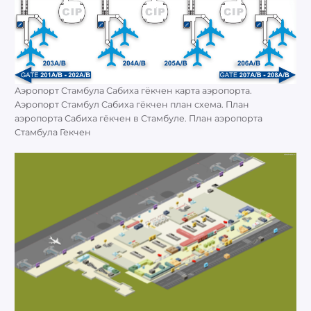
Аэропорт Стамбула Сабиха гёкчен карта аэропорта.
Аэропорт Стамбул Сабиха гёкчен план схема. План
аэропорта Сабиха гёкчен в Стамбуле. План аэропорта
Стамбула Гекчен