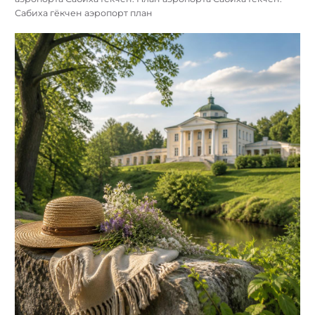
Сабиха гёкчен аэропорт план