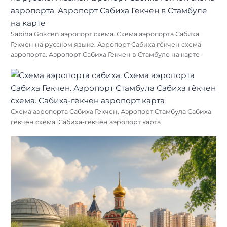
Sabiha Gokcen аэропорт схема. Схема аэропорта Сабиха
Гекчен на русском языке. Аэропорт Сабиха гёкчен схема
аэропорта. Аэропорт Сабиха Гекчен в Стамбуле на карте
Схема аэропорта Сабиха Гекчен. Аэропорт Стамбула Сабиха
гёкчен схема. Сабиха-гёкчен аэропорт карта