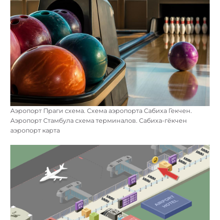
Аэропорт Праги схема. Схема аэропорта Сабиха Гекчен.
Аэропорт Стамбула схема терминалов. Сабиха-гёкчен
аэропорт карта