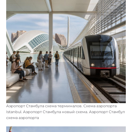
Аэропорт Стамбула схема терминалов. Схема аэропорта
Istanbul. Аэропорт Стамбула новый схема. Аэропорт Стамбул
схема аэропорта