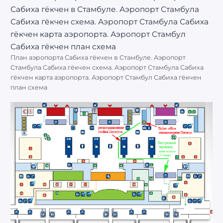
План аэропорта Сабиха гёкчен в Стамбуле. Аэропорт
Стамбула Сабиха гёкчен схема. Аэропорт Стамбула Сабиха
гёкчен карта аэропорта. Аэропорт Стамбул Сабиха гёкчен
план схема