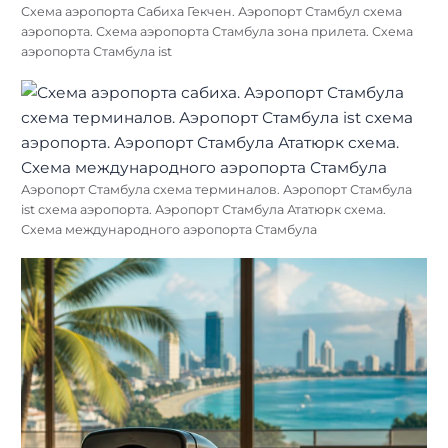
Схема аэропорта Сабиха Гекчен. Аэропорт Стамбул схема
аэропорта. Схема аэропорта Стамбула зона прилета. Схема
аэропорта Стамбула ist
Аэропорт Стамбула схема терминалов. Аэропорт Стамбула
ist схема аэропорта. Аэропорт Стамбула Ататюрк схема.
Схема международного аэропорта Стамбула
Найти: