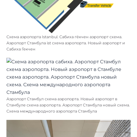
Схема аэропорта Istanbul. Сабиха гёкчен аэропорт схема.
Аэропорт Стамбула ist схема аэропорта. Новый аэропорт и
Сабиха Гекчен
Аэропорт Стамбул схема аэропорта. Новый аэропорт в
Стамбуле схема аэропорта. Аэропорт Стамбула новый схема.
Схема международного аэропорта Стамбула