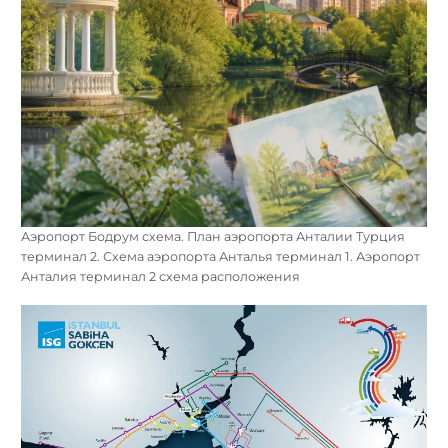
Аэропорт Бодрум схема. План аэропорта Анталии Турция
терминал 2. Схема аэропорта Анталья терминал 1. Аэропорт
Анталия терминал 2 схема расположения