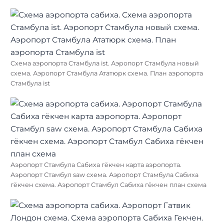
Схема аэропорта Стамбула ist. Аэропорт Стамбула новый
схема. Аэропорт Стамбула Ататюрк схема. План аэропорта
Стамбула ist
Аэропорт Стамбула Сабиха гёкчен карта аэропорта.
Аэропорт Стамбул saw схема. Аэропорт Стамбула Сабиха
гёкчен схема. Аэропорт Стамбул Сабиха гёкчен план схема