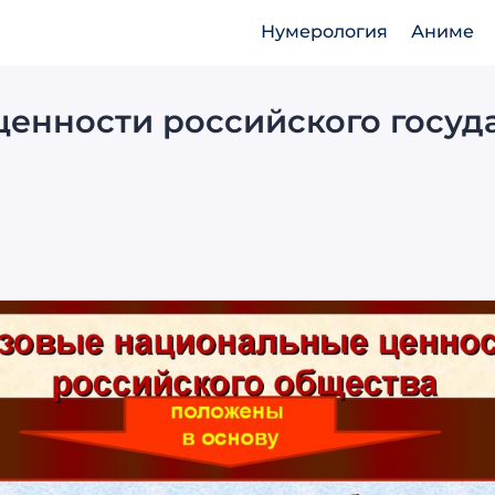
Нумерология
Аниме
енности российского госуд