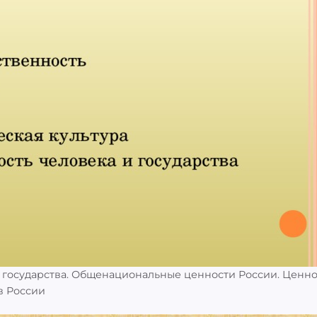
 государства. Общенациональные ценности России. Ценно
:
в России