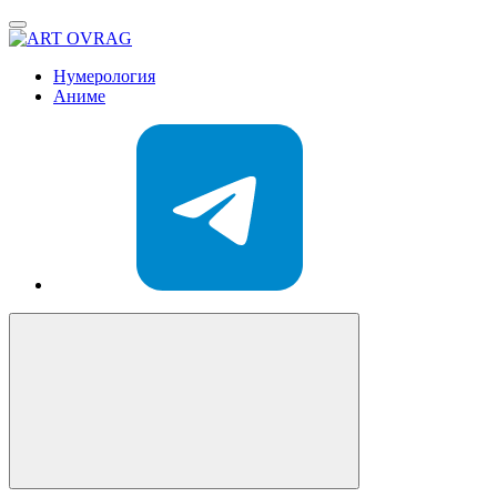
ART
OVRAG
Нумерология
Аниме