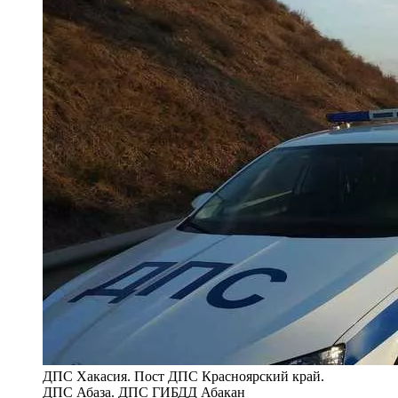
ДПС Хакасия. Пост ДПС Красноярский край.
ДПС Абаза. ДПС ГИБДД Абакан