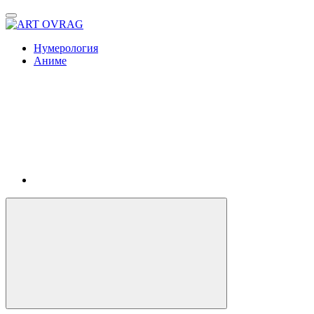
ART
OVRAG
Нумерология
Аниме