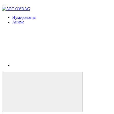
ART
OVRAG
Нумерология
Аниме