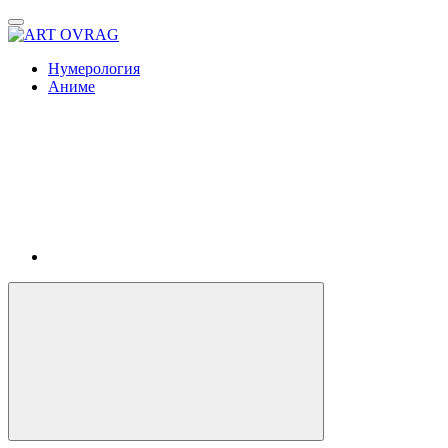
ART
OVRAG
Нумерология
Аниме