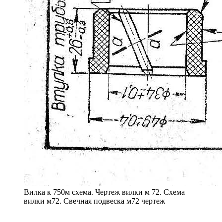
Вилка к 750м схема. Чертеж вилки м 72. Схема
вилки м72. Свечная подвеска м72 чертеж