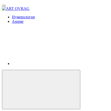
ART
OVRAG
Нумерология
Аниме