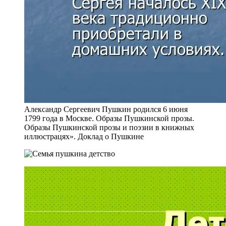
Александр Сергеевич Пушкин родился 6 июня
1799 года в Москве. Образы Пушкинской прозы.
Образы Пушкинской прозы и поэзии в книжных
иллюстрацях». Доклад о Пушкине