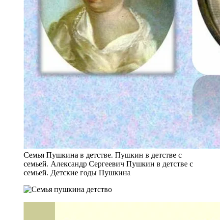
Семья Пушкина в детстве. Пушкин в детстве с
семьей. Александр Сергеевич Пушкин в детстве с
семьей. Детские годы Пушкина