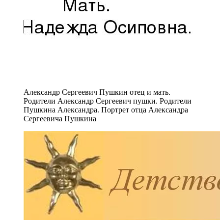
Александр Сергеевич Пушкин отец и мать.
Родители Александр Сергеевич пушки. Родители
Пушкина Александра. Портрет отца Александра
Сергеевича Пушкина