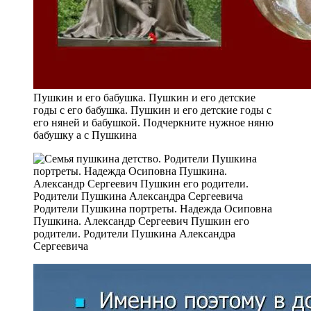
Пушкин и его бабушка. Пушкин и его детские
годы с его бабушка. Пушкин и его детские годы с
его няней и бабушкой. Подчеркните нужное няню
бабушку а с Пушкина
Родители Пушкина портреты. Надежда Осиповна
Пушкина. Александр Сергеевич Пушкин его
родители. Родители Пушкина Александра
Сергеевича