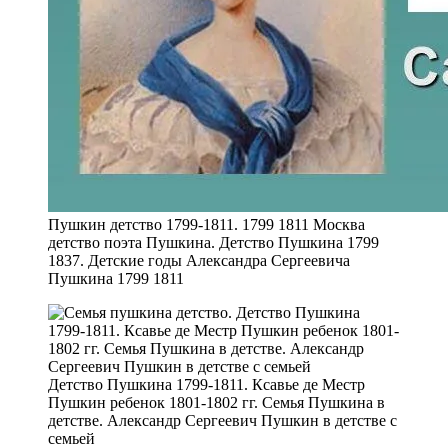
Пушкин детство 1799-1811. 1799 1811 Москва
детство поэта Пушкина. Детство Пушкина 1799
1837. Детские годы Александра Сергеевича
Пушкина 1799 1811
Детство Пушкина 1799-1811. Ксавье де Местр
Пушкин ребенок 1801-1802 гг. Семья Пушкина в
детстве. Александр Сергеевич Пушкин в детстве с
семьей