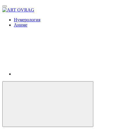
ART
OVRAG
Нумерология
Аниме