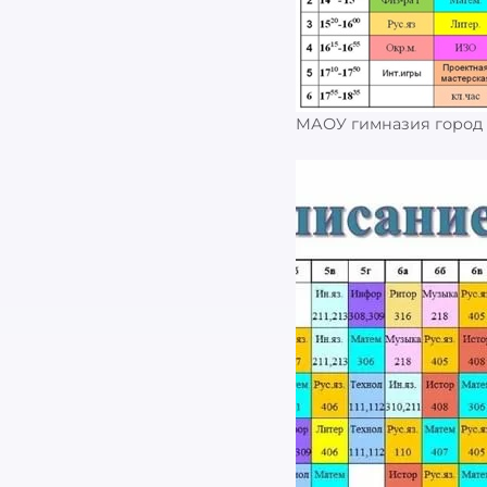
МАОУ гимназия город
Найти