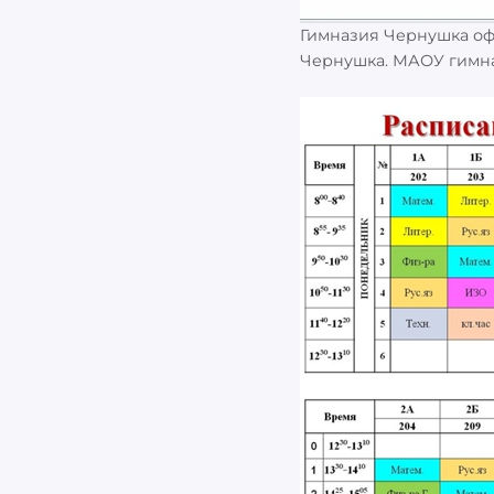
Гимназия Чернушка оф
Чернушка. МАОУ гимна