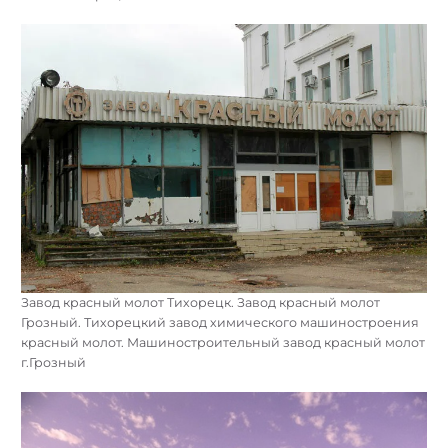
Завод красный молот Тихорецк. Завод красный молот
Грозный. Тихорецкий завод химического машиностроения
красный молот. Машиностроительный завод красный молот
г.Грозный