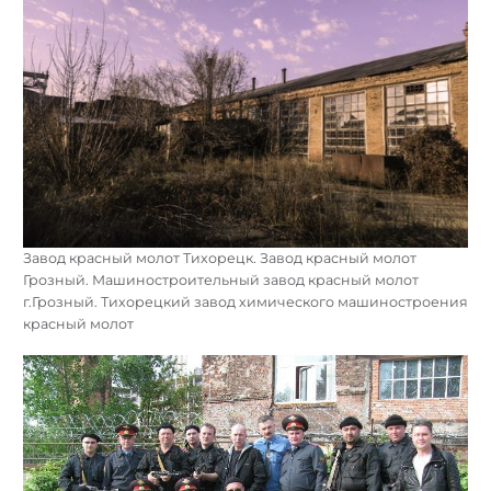
Завод красный молот Тихорецк. Завод красный молот
Грозный. Машиностроительный завод красный молот
г.Грозный. Тихорецкий завод химического машиностроения
красный молот