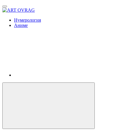
ART
OVRAG
Нумерология
Аниме