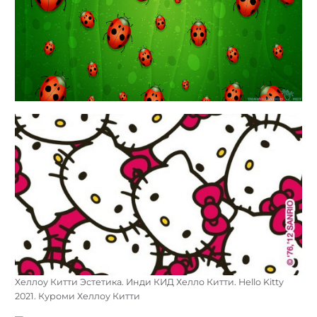
Хеллоу Китти Эстетика. Инди КИД Хелло Китти. Hello Kitty
2021. Куроми Хеллоу Китти