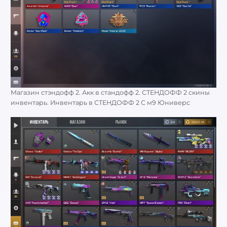
Магазин стэндофф 2. Акк в стандофф 2. СТЕНДОФФ 2 скины
инвентарь. Инвентарь в СТЕНДОФФ 2 С м9 Юниверс