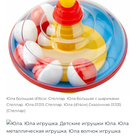
Юла большая d16см. Стеллар. Юла большая с шариками
Стеллар. Юла 01315 Стеллар. Юла (d14см) Сказочная 01335
(Стеллар)