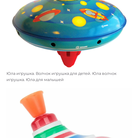
Юла игрушка. Волчок игрушка для детей. Юла волчок
игрушка. Юла для малышей