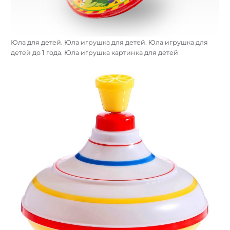
Юла для детей. Юла игрушка для детей. Юла игрушка для
детей до 1 года. Юла игрушка картинка для детей