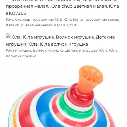
Юла Стеллар прозрачная 1315. Юла Stellar прозрачная малая.
Юла chuc цветная малая. Юла в1837285
Юла игрушка. Волчок игрушка. Детские игрушки Юла. Юла
волчок игрушка