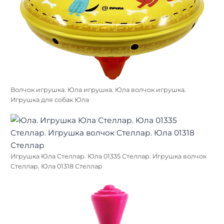
Волчок игрушка. Юла игрушка. Юла волчок игрушка.
Игрушка для собак Юла
Игрушка Юла Стеллар. Юла 01335 Стеллар. Игрушка волчок
Стеллар. Юла 01318 Стеллар