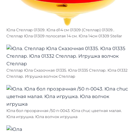
Юла Стеллар 01309. Юла d14 см 01309 (Стеллар) 01309..
Стеллар Юла 01309 полосатая 14 см. Юла 14см 01309 Stellar
Стеллар Юла Сказочная 01335. Юла 01335 Стеллар. Юла 01332
Стеллар. Игрушка волчок Стеллар
Юла бол прозрачная /50 п-0043. Юла chuc цветная малая.
Юла игрушка. Юла волчок игрушка