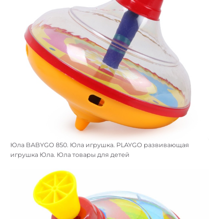
Юла BABYGO 850. Юла игрушка. PLAYGO развивающая
игрушка Юла. Юла товары для детей