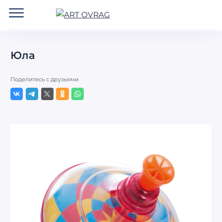
ART
OVRAG
Юла
Поделитесь с друзьями