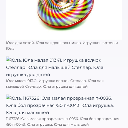
Юла для детей. Юла для дошкольников. Игрушки карточки
Юла
Юла малая 01341. Игрушка волчок Стеллар. Юла для
малышей Стеллар. Юла игрушка для детей
1167326 Юла малая прозрачная п-0036. Юла бол прозрачная
/50 п-0043. Юла игрушка. Юла для малышей