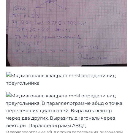
В параллелограмме абцд о точка пересечения диагоналей.