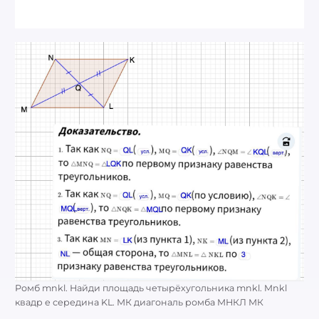
Ромб mnkl. Найди площадь четырёхугольника mnkl. Mnkl
квадр e середина KL. МК диагональ ромба МНКЛ МК