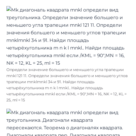
Определи значение большего и меньшего угла трапеции
mnkl 121 11. Определи значения большего и меньшего углов
трапеции mnklmnkl 34 и 91. Найди площадь
четырёхугольника m n k l mnkl.. Найди площадь
четырёхугольника mnkl если /KML = 90″,MN = 16, NK = 12, KL =
25, ml = 15