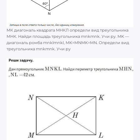
МК диагональ квадрата МНКЛ определи вид треугольника
МНК. Найди площадь треугольника mnkmnk. Учи ру. MK —
диагональ ромба mnklmnkl, MK=MNMK=MN. Определи вид
треугольника mnkmnk. Учи ру