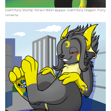
Giant furry Stomp. Гигант Феет фурри. Giant furry Dragon. Furry
гиганты