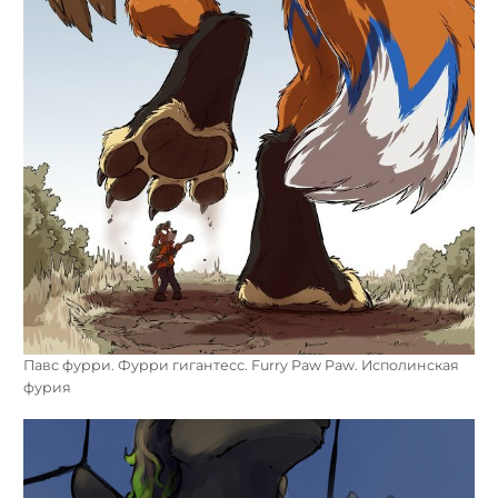
Павс фурри. Фурри гигантесс. Furry Paw Paw. Исполинская
фурия