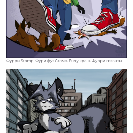
Фурри Stomp. Фури фут Стомп. Furry краш. Фурри гиганты