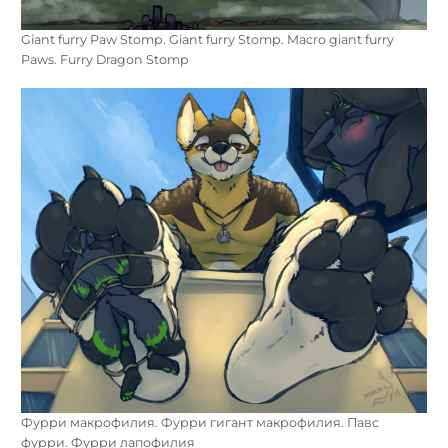
Giant furry Paw Stomp. Giant furry Stomp. Macro giant furry
Paws. Furry Dragon Stomp
Фурри макрофилия. Фурри гигант макрофилия. Павс
фурри. Фурри лапофилия