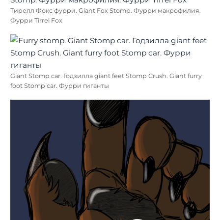
Тирелл Фокс фурри. Giant Fox Stomp. Фурри макрофилия.
Фурри Tirrel Fox
Giant Stomp car. Годзилла giant feet Stomp Crush. Giant furry
foot Stomp car. Фурри гиганты