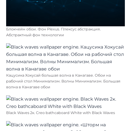
Блокчейн обои. Фон Plexus. Плексус абстракция.
Абстрактный фон технологии
Кацусика Хокусай большая волна в Канагаве. Обои на
рабочий стол Минимализм. Волны Минимализм. Большая
волна в Канагаве обои
Black Waves 2к. Creo bathcaboard White with Black Waves