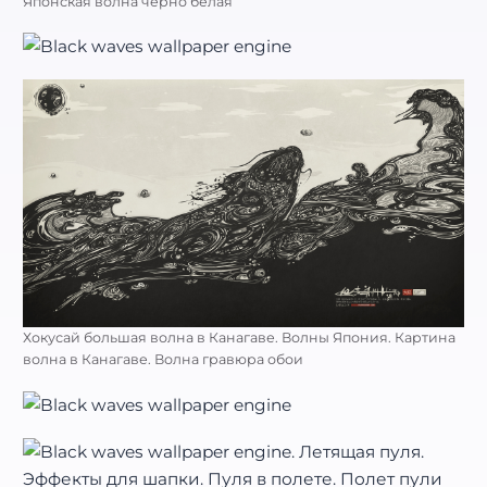
Японская волна черно белая
Хокусай большая волна в Канагаве. Волны Япония. Картина
волна в Канагаве. Волна гравюра обои