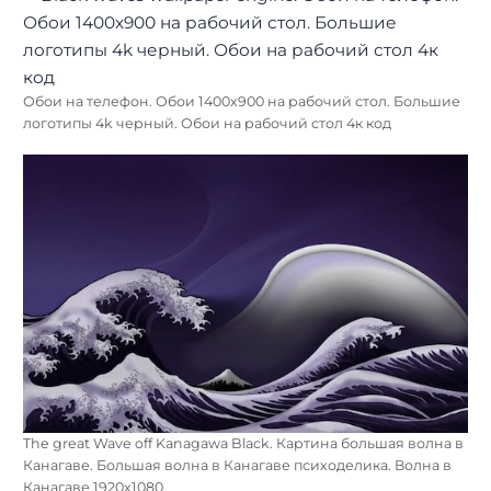
Обои на телефон. Обои 1400х900 на рабочий стол. Большие
логотипы 4k черный. Обои на рабочий стол 4к код
The great Wave off Kanagawa Black. Картина большая волна в
Канагаве. Большая волна в Канагаве психоделика. Волна в
Канагаве 1920х1080