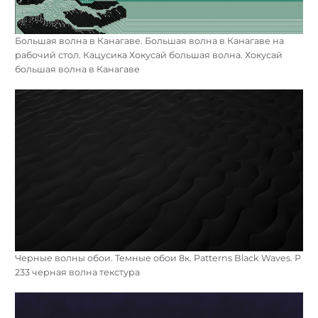
Большая волна в Канагаве. Большая волна в Канагаве на
рабочий стол. Кацусика Хокусай большая волна. Хокусай
большая волна в Канагаве
Черные волны обои. Темные обои 8к. Patterns Black Waves. Р
233 черная волна текстура