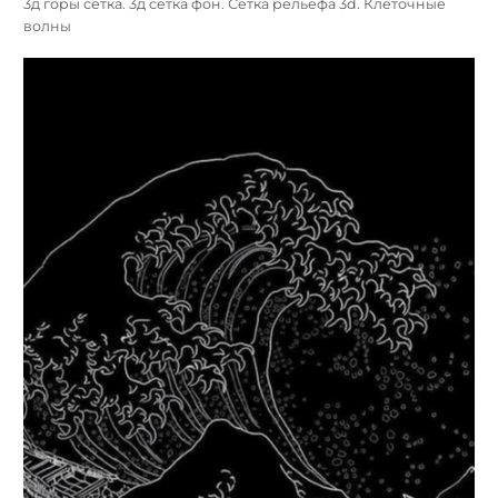
3д горы сетка. 3д сетка фон. Сетка рельефа 3d. Клеточные
волны