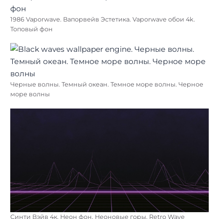
1986 Vaporwave. Вапорвейв Эстетика. Vaporwave обои 4k.
Топовый фон
Черные волны. Темный океан. Темное море волны. Черное
море волны
Синти Вэйв 4к. Неон фон. Неоновые горы. Retro Wave