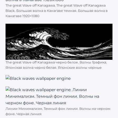
The great Wave off Kanagawa. The great Wave off Kanagawa
Black. Большая волна в Канагаве темная. Большая волна в
Канагаве 1920×1080
The great Wave off Kanagawa черно белое. Волны Графика.
Японская волна черно белая. Японские волны черные
Линии Минимализм. Темный фон линии. Волны на черном
фоне. Черная линия