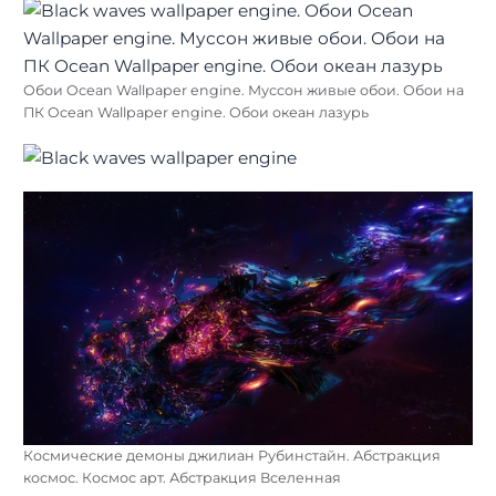
Обои Ocean Wallpaper engine. Муссон живые обои. Обои на
ПК Ocean Wallpaper engine. Обои океан лазурь
Космические демоны джилиан Рубинстайн. Абстракция
космос. Космос арт. Абстракция Вселенная