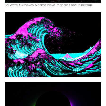
3d Wave. С4 Waves. Sleamе Wave. Морская волна вектор