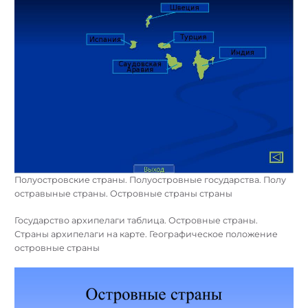
Полуостровские страны. Полуостровные государства. Полу
остравыные страны. Островные страны страны
Государство архипелаги таблица. Островные страны.
Страны архипелаги на карте. Географическое положение
островные страны