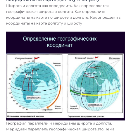
Широта и долгота как определить. Как определяется
географическая широта и долгота. Как определить
координаты на карте по широте и долготе. Как определять
координаты на карте долготу и широту
География параллели и меридианы широта и долгота.
Меридиан параллель географическая широта это. Тема