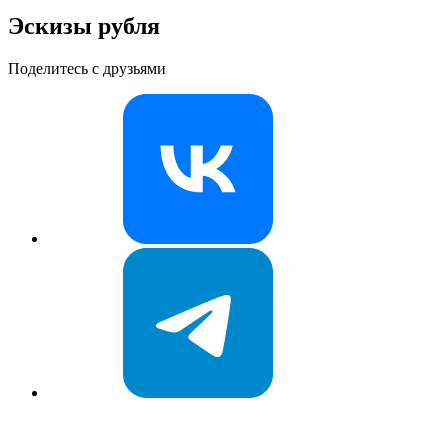
Эскизы рубля
Поделитесь с друзьями