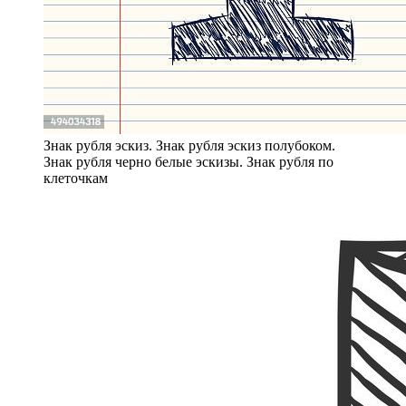
Знак рубля эскиз. Знак рубля эскиз полубоком.
Знак рубля черно белые эскизы. Знак рубля по
клеточкам