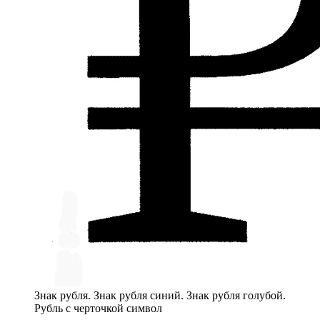
Знак рубля. Знак рубля синий. Знак рубля голубой.
Рубль с черточкой символ