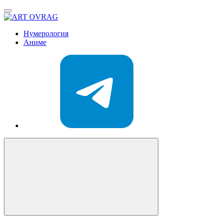
ART
OVRAG
Нумерология
Аниме