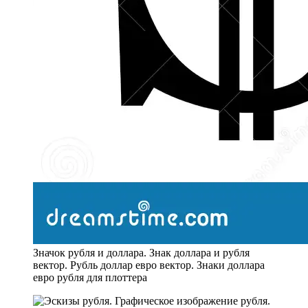
Значок рубля и доллара. Знак доллара и рубля
вектор. Рубль доллар евро вектор. Знаки доллара
евро рубля для плоттера