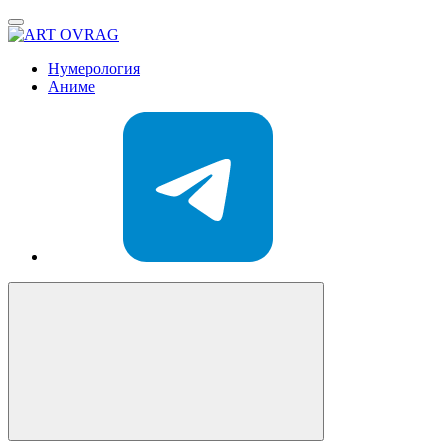
ART
OVRAG
Нумерология
Аниме