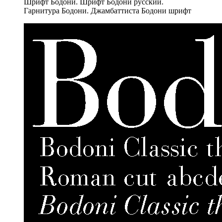
Шрифт Бодони. Шрифт Бодони русский.
Гарнитура Бодони. Джамбаттиста Бодони шрифт