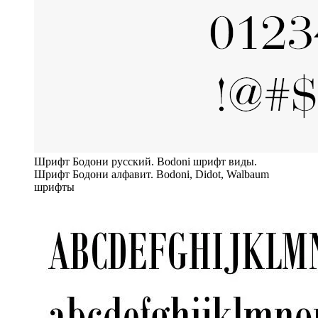
Шрифт Бодони русский. Bodoni шрифт виды.
Шрифт Бодони алфавит. Bodoni, Didot, Walbaum
шрифты